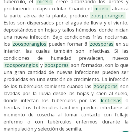
tubérculo, el
micelio
crece alcanzando los brotes y
produciendo colapso celular. Cuando el
micelio
alcanza
la parte aérea de la planta, produce
zoosporangios
.
Éstos son dispersados por el agua de lluvia y el viento,
depositándose en hojas y tallos húmedos, donde inician
una nueva infección. Bajo condiciones frías nocturnas,
los
zoosporangios
pueden formar 8
zoosporas
en su
interior, las cuales también son infectivas. Si las
condiciones de humedad prevalecen, nuevos
zoosporangios
y
zoosporas
son formados, con lo que
una gran cantidad de nuevas infecciones pueden ser
producidas en una estación de crecimiento. La infección
de los tubérculos comienza cuando las
zoosporas
son
lavadas por la lluvia desde las hojas y caen al suelo,
donde infectan los tubérculos por las
lenticelas
o
heridas. Los tubérculos también pueden infectarse al
momento de cosecha al tomar contacto con follaje
enfermo o con tubérculos enfermos durante la
manipulación y selección de semilla.